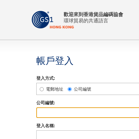
歡迎來到香港貨品編碼協會
環球貿易的共通語言
帳戶登入
登入方式:
電郵地址
公司編號
公司編號:
登入名稱: