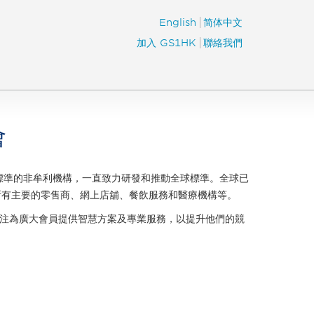
English
简体中文
加入 GS1HK
聯絡我們
會
標準的非牟利機構，一直致力研發和推動全球標準。全球已
所有主要的零售商、網上店舖、餐飲服務和醫療機構等。
年，專注為廣大會員提供智慧方案及專業服務，以提升他們的競